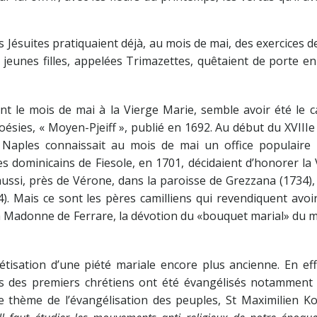
es Jésuites pratiquaient déjà, au mois de mai, des exercices d
 jeunes filles, appelées Trimazettes, quêtaient de porte e
t le mois de mai à la Vierge Marie, semble avoir été le c
ésies, « Moyen-Pjeiff », publié en 1692. Au début du XVIIIe 
de Naples connaissait au mois de mai un office populaire 
es dominicains de Fiesole, en 1701, décidaient d’honorer la
 aussi, près de Vérone, dans la paroisse de Grezzana (1734),
). Mais ce sont les pères camilliens qui revendiquent avoi
e la Madonne de Ferrare, la dévotion du «bouquet marial» du 
étisation d’une piété mariale encore plus ancienne. En eff
urs des premiers chrétiens ont été évangélisés notamment 
e thème de l’évangélisation des peuples, St Maximilien K