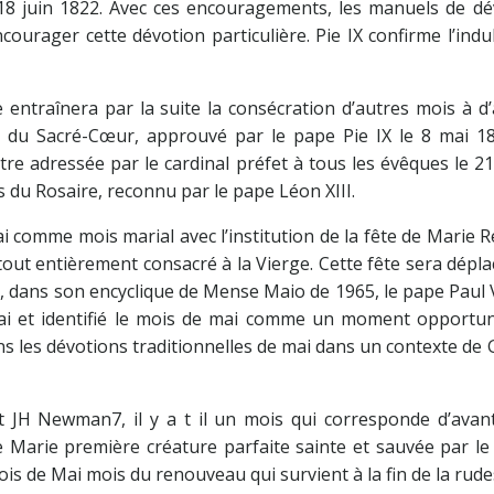
le 18 juin 1822. Avec ces encouragements, les manuels de d
courager cette dévotion particulière. Pie IX confirme l’ind
 entraînera par la suite la consécration d’autres mois à d
du Sacré-Cœur, approuvé par le pape Pie IX le 8 mai 18
e adressée par le cardinal préfet à tous les évêques le 21 
 du Rosaire, reconnu par le pape Léon XIII.
i comme mois marial avec l’institution de la fête de Marie R
tout entièrement consacré à la Vierge. Cette fête sera dépl
le, dans son encyclique de Mense Maio de 1965, le pape Paul 
i et identifié le mois de mai comme un moment opportu
ns les dévotions traditionnelles de mai dans un contexte de
t JH Newman7, il y a t il un mois qui corresponde d’avan
 Marie première créature parfaite sainte et sauvée par le 
is de Mai mois du renouveau qui survient à la fin de la rud