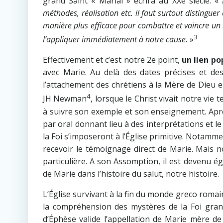
grand Saint « Marial » écrira au XXe siècle: «
méthodes, réalisation etc. il faut surtout distinguer
manière plus efficace pour combattre et vaincre un 
3
l’appliquer immédiatement à notre cause.
»
Effectivement et c’est notre 2e point,
un lien po
avec Marie. Au delà des dates précises et de
l’attachement des chrétiens à la Mère de Dieu 
4
JH Newman
, lorsque le Christ vivait notre vie 
à suivre son exemple et son enseignement. Après 
par oral donnant lieu à des interprétations et l
la Foi s’imposeront à l’Église primitive. Notamme
recevoir le témoignage direct de Marie. Mais n
particulière. A son Assomption, il est devenu éga
de Marie dans l’histoire du salut, notre histoire.
L’Église survivant à la fin du monde greco romai
la compréhension des mystères de la Foi grandis
d’Éphèse valide l’appellation de Marie mère de 