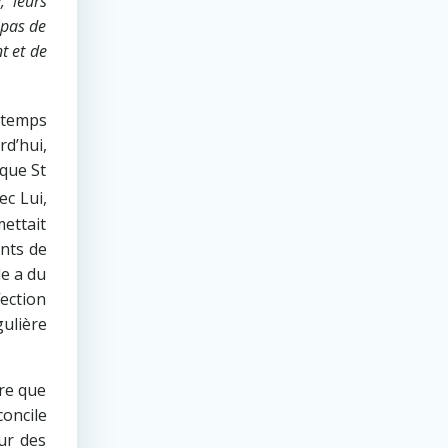
, leurs
 pas de
t et de
ngtemps
d’hui,
rque St
ec Lui,
mettait
ents de
le a du
ection
gulière
ure que
concile
eur des