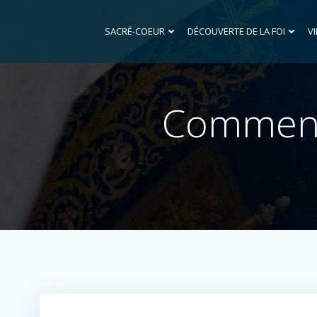
Aller
au
SACRÉ-COEUR
DÉCOUVERTE DE LA FOI
VI
contenu
Comment 