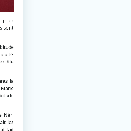
e pour
ns sont
bitude
iquité;
hrodite
ants la
 Marie
abitude
pe Néri
it les
it fait