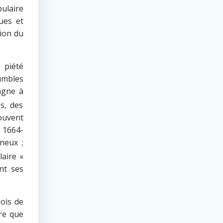
pulaire
ues et
tion du
 piété
umbles
agne à
s, des
ouvent
 1664-
neux ;
laire «
nt ses
ois de
re que