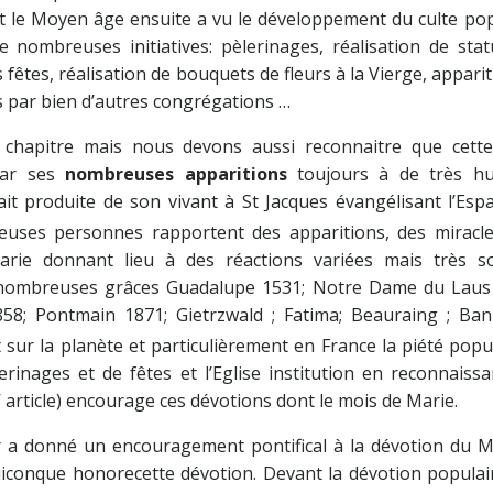
 et le Moyen âge ensuite a vu le développement du culte po
 nombreuses initiatives: pèlerinages, réalisation de stat
fêtes, réalisation de bouquets de fleurs à la Vierge, appari
s par bien d’autres congrégations …
chapitre mais nous devons aussi reconnaitre que cette
par ses
nombreuses apparitions
toujours à de très h
it produite de son vivant à St Jacques évangélisant l’Esp
euses personnes rapportent des apparitions, des miracle
arie donnant lieu à des réactions variées mais très s
 nombreuses grâces Guadalupe 1531; Notre Dame du Laus
58; Pontmain 1871; Gietrzwald ; Fatima; Beauraing ; Ban
sur la planète et particulièrement en France la piété popu
inages et de fêtes et l’Eglise institution en reconnaissa
’ article) encourage ces dévotions dont le mois de Marie.
er a donné un encouragement pontifical à la dévotion du M
uiconque honorecette dévotion. Devant la dévotion populai