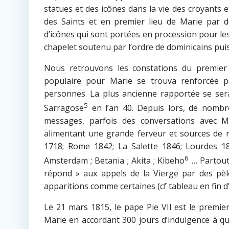
statues et des icônes dans la vie des croyants
des Saints et en premier lieu de Marie par de
d’icônes qui sont portées en procession pour les 
chapelet soutenu par l’ordre de dominicains pui
Nous retrouvons les constations du premier 
populaire pour Marie se trouva renforcée 
personnes. La plus ancienne rapportée se sera
5
Sarragose
en l’an 40. Depuis lors, de nombr
messages, parfois des conversations avec M
alimentant une grande ferveur et sources de
1718; Rome 1842; La Salette 1846; Lourdes 18
6
Amsterdam ; Betania ; Akita ; Kibeho
… Partout 
répond » aux appels de la Vierge par des pèler
apparitions comme certaines (cf tableau en fin d
Le 21 mars 1815, le pape Pie VII est le premi
Marie en accordant 300 jours d’indulgence à q