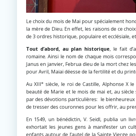
Le choix du mois de Mai pour spécialement hono
la mère de Dieu. En effet, les raisons de ce choi
de 3 ordres historique, populaire et ecclésiale, et
Tout d’abord, au plan historique
, le fait d
romaine. Ainsi le nom de chaque mois correspond
Janus en janvier, Februa dieu de la mort chez l
pour Avril, Maiai déesse de la fertilité et du pri
Au XIII° siècle, le roi de Castille, Alphonse X 
beauté de Marie et le mois de mai et, au sièc
par des dévotions particulières: le bienheureux 
de tresser des couronnes pour les offrir, au prem
En 1549, un bénédictin, V. Seidl, publia un livr
exhortait les jeunes gens à manifester un cult
enfants autour de l’autel de la Sainte Vierge pour