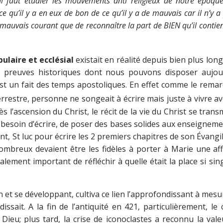
Il faut étudier les mouvements anti religieux de notre époque
 ce qu’il y a en eux de bon de ce qu’il y a de mauvais car il n’y a
mauvais courant que de reconnaître la part de BIEN qu’il contien
pulaire et ecclésial
existait en réalité depuis bien plus lo
s preuves historiques dont nous pouvons disposer aujour
est un fait des temps apostoliques. En effet comme le rema
terrestre, personne ne songeait à écrire mais juste à vivre av
l’ascension du Christ, le récit de la vie du Christ se trans
e besoin d’écrire, de poser des bases solides aux enseignem
nt, St luc pour écrire les 2 premiers chapitres de son Évangi
ombreux devaient être les fidèles à porter à Marie une aff
lement important de réfléchir à quelle était la place si sin
n et se développant, cultiva ce lien l’approfondissant à mes
sait. A la fin de l’antiquité en 421, particulièrement, le 
Dieu; plus tard, la crise de iconoclastes a reconnu la val