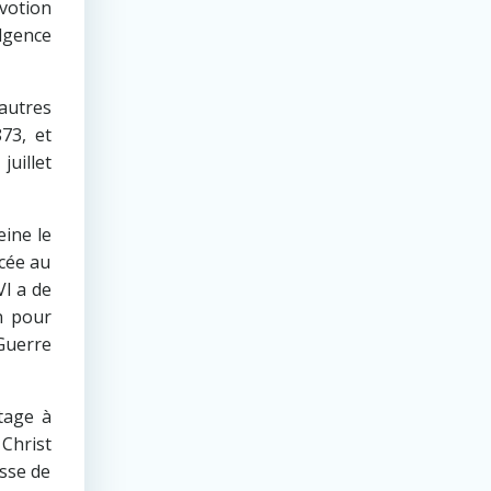
évotion
ulgence
’autres
73, et
juillet
eine le
acée au
VI a de
n pour
 Guerre
tage à
Christ
esse de