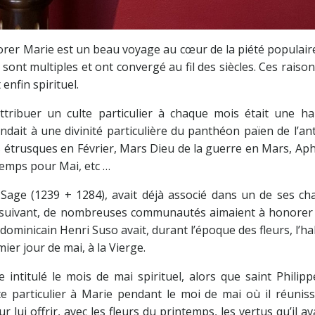
rer Marie est un beau voyage au cœur de la piété populair
x sont multiples et ont convergé au fil des siècles. Ces raiso
 enfin spirituel.
’attribuer un culte particulier à chaque mois était une ha
ait à une divinité particulière du panthéon païen de l’ant
es étrusques en Février, Mars Dieu de la guerre en Mars, Ap
ntemps pour Mai, etc …
le Sage (1239 + 1284), avait déjà associé dans un de ses ch
le suivant, de nombreuses communautés aimaient à honorer
dominicain Henri Suso avait, durant l’époque des fleurs, l’h
ier jour de mai, à la Vierge.
e intitulé le mois de mai spirituel, alors que saint Philip
e particulier à Marie pendant le moi de mai où il réunissa
 lui offrir, avec les fleurs du printemps, les vertus qu’il ava