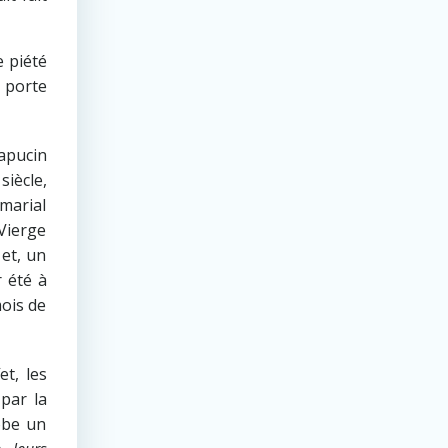
e piété
n porte
apucin
siècle,
marial
 Vierge
 et, un
r été à
mois de
et, les
par la
obe un